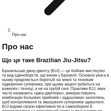
Про нас
Про нас
Що це таке Brazilian Jiu-Jitsu?
Бразильське джиу-джитсу (BJJ) — це бойове мистецтво
та вид єдиноборств, що виник у Бразилії. Основна увага в
ньому приділяється боротьбі на землі та технікам
підкорення суперника, при цьому акцент робиться на
важелях і техніці, а не на грубій силі. Практики BJJ, яких
часто називають «джіу-джитеїро», використовують
комбінацію больових прийомів і задушливих захоплень,
щоб контролювати та змушувати суперників здаватися.
BJJ відоме своєю ефективністю в самообороні й
перетворилося на популярний спорт із змаганнями по