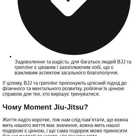
Задоволення та радість: для багатьох людей BJJ та
греплінг є цікавим і захоплюючим хобі, що є
важливим аспектом загального благополуччя.
У цілому, BJJ та греплінг пропонують цілісний підхід до
фізичного та ментального розвитку, роблячи їх цінною
справою для тих, хто вирішує тренуватися.
Чому Moment Jiu-Jitsu?
Життя надто коротке, тож нам слід пам’ятати, що кожна
мить нашого життя має значення, кожна мить нашої
подорожі є цінною, і що сама подорож може приносити